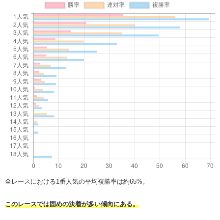
全レースにおける1番人気の平均複勝率は約65%。
このレースでは固めの決着が多い傾向にある。