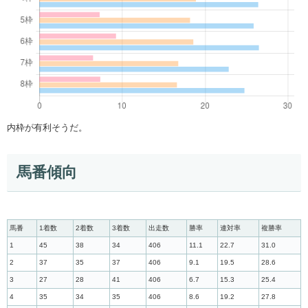
内枠が有利そうだ。
馬番傾向
馬番
1着数
2着数
3着数
出走数
勝率
連対率
複勝率
1
45
38
34
406
11.1
22.7
31.0
2
37
35
37
406
9.1
19.5
28.6
3
27
28
41
406
6.7
15.3
25.4
4
35
34
35
406
8.6
19.2
27.8