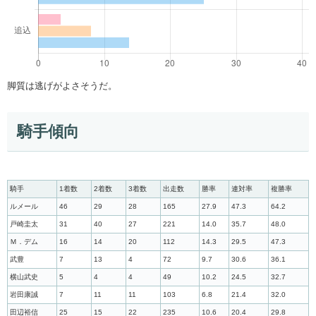
脚質は逃げがよさそうだ。
騎手傾向
騎手
1着数
2着数
3着数
出走数
勝率
連対率
複勝率
ルメール
46
29
28
165
27.9
47.3
64.2
戸崎圭太
31
40
27
221
14.0
35.7
48.0
Ｍ．デム
16
14
20
112
14.3
29.5
47.3
武豊
7
13
4
72
9.7
30.6
36.1
横山武史
5
4
4
49
10.2
24.5
32.7
岩田康誠
7
11
11
103
6.8
21.4
32.0
田辺裕信
25
15
22
235
10.6
20.4
29.8