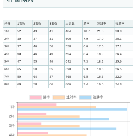
枠番
1着数
2着数
3着数
出走数
勝率
連対率
複勝率
1枠
52
43
41
484
10.7
21.5
30.0
2枠
40
37
41
506
7.9
17.0
25.1
3枠
37
46
56
558
6.6
17.0
27.1
4枠
50
46
45
594
8.4
18.9
26.4
5枠
47
55
49
642
7.3
18.2
25.9
6枠
65
50
55
698
9.3
18.6
26.5
7枠
50
64
47
768
6.5
16.8
22.9
8枠
60
58
66
806
7.4
16.6
24.8