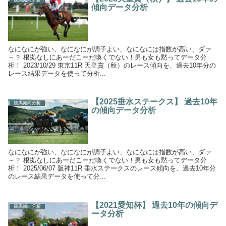
傾向データ分析
なになにが強い、なになにが調子よい、なになには指数が高い、ダァ
～？ 根拠なしにあーだこーだ喚くでない！男も女も黙ってデータ分
析！ 2023/10/29 東京11R 天皇賞（秋）のレース傾向を、過去10年分の
レース結果データを使って分析...
【2025垂水ステークス】 過去10年
競馬傾向分析
の傾向データ分析
なになにが強い、なになにが調子よい、なになには指数が高い、ダァ
～？ 根拠なしにあーだこーだ喚くでない！男も女も黙ってデータ分
析！ 2025/06/07 阪神11R 垂水ステークスのレース傾向を、過去10年分
のレース結果データを使って分...
【2021愛知杯】 過去10年の傾向デ
競馬傾向分析
ータ分析