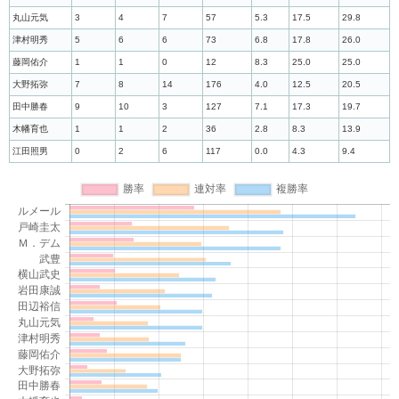
丸山元気
3
4
7
57
5.3
17.5
29.8
津村明秀
5
6
6
73
6.8
17.8
26.0
藤岡佑介
1
1
0
12
8.3
25.0
25.0
大野拓弥
7
8
14
176
4.0
12.5
20.5
田中勝春
9
10
3
127
7.1
17.3
19.7
木幡育也
1
1
2
36
2.8
8.3
13.9
江田照男
0
2
6
117
0.0
4.3
9.4