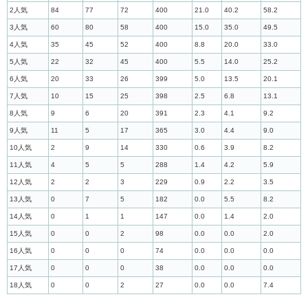
2人気
84
77
72
400
21.0
40.2
58.2
3人気
60
80
58
400
15.0
35.0
49.5
4人気
35
45
52
400
8.8
20.0
33.0
5人気
22
32
45
400
5.5
14.0
25.2
6人気
20
33
26
399
5.0
13.5
20.1
7人気
10
15
25
398
2.5
6.8
13.1
8人気
9
6
20
391
2.3
4.1
9.2
9人気
11
5
17
365
3.0
4.4
9.0
10人気
2
9
14
330
0.6
3.9
8.2
11人気
4
5
5
288
1.4
4.2
5.9
12人気
2
2
3
229
0.9
2.2
3.5
13人気
0
7
5
182
0.0
5.5
8.2
14人気
0
1
1
147
0.0
1.4
2.0
15人気
0
0
2
98
0.0
0.0
2.0
16人気
0
0
0
74
0.0
0.0
0.0
17人気
0
0
0
38
0.0
0.0
0.0
18人気
0
0
2
27
0.0
0.0
7.4