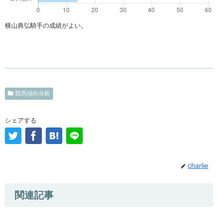
横山典弘騎手の成績がよい。
競馬傾向分析
シェアする
charlie
関連記事