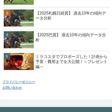
【2025札幌日経賞】 過去10年の傾向デ
ータ分析
【2025巴賞】 過去10年の傾向データ分
析
ミラコスタでプロポーズした！計画から
予算・費用までを大公開！～プレゼント
編～
プライバシーポリシー
お問い合わせ