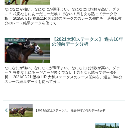
なになにが強い、なになにが調子よい、なになには指数が高い、ダァ
～？ 根拠なしにあーだこーだ喚くでない！男も女も黙ってデータ分
析！ 2025/07/19 福島11R 阿武隈ステークスのレース傾向を、過去10年
分のレース結果データを使って...
【2021大和ステークス】 過去10年
競馬傾向分析
の傾向データ分析
なになにが強い、なになにが調子よい、なになには指数が高い、ダァ
～？ 根拠なしにあーだこーだ喚くでない！男も女も黙ってデータ分
析！ 2021/02/21 阪神11R 大和ステークスのレース傾向を、過去10年分
のレース結果データを使って分...
【2022白富士ステークス】 過去10年の傾向データ分析