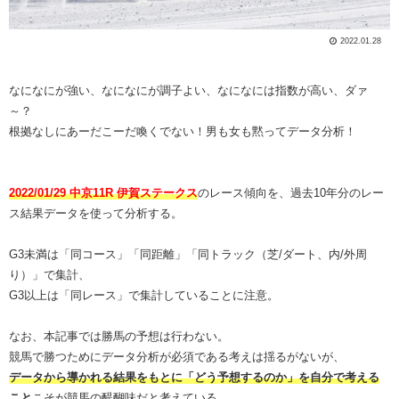
2022.01.28
なになにが強い、なになにが調子よい、なになには指数が高い、ダァ
～？
根拠なしにあーだこーだ喚くでない！男も女も黙ってデータ分析！
2022/01/29 中京11R 伊賀ステークス
のレース傾向を、過去10年分のレー
ス結果データを使って分析する。
G3未満は「同コース」「同距離」「同トラック（芝/ダート、内/外周
り）」で集計、
G3以上は「同レース」で集計していることに注意。
なお、本記事では勝馬の予想は行わない。
競馬で勝つためにデータ分析が必須である考えは揺るがないが、
データから導かれる結果をもとに「どう予想するのか」を自分で考える
こと
こそが競馬の醍醐味だと考えている。