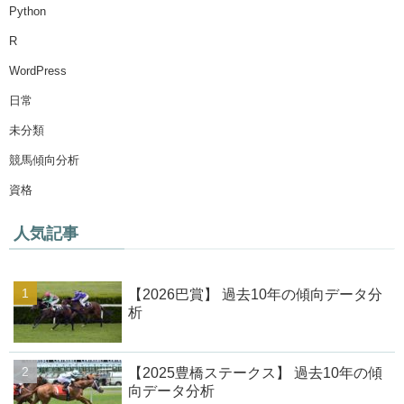
Python
R
WordPress
日常
未分類
競馬傾向分析
資格
人気記事
【2026巴賞】 過去10年の傾向データ分
析
【2025豊橋ステークス】 過去10年の傾
向データ分析