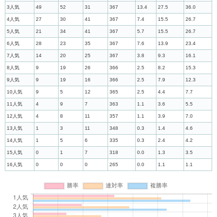
3人気
49
52
31
367
13.4
27.5
36.0
4人気
27
30
41
367
7.4
15.5
26.7
5人気
21
34
41
367
5.7
15.5
26.7
6人気
28
23
35
367
7.6
13.9
23.4
7人気
14
20
25
367
3.8
9.3
16.1
8人気
9
19
26
366
2.5
8.2
15.3
9人気
9
19
16
366
2.5
7.9
12.3
10人気
9
5
12
365
2.5
4.4
7.7
11人気
4
9
7
363
1.1
3.6
5.5
12人気
4
8
11
357
1.1
3.9
7.0
13人気
1
3
11
348
0.3
1.4
4.6
14人気
1
5
6
335
0.3
2.4
4.2
15人気
0
1
7
318
0.0
1.3
3.5
16人気
0
0
0
265
0.0
1.1
1.1