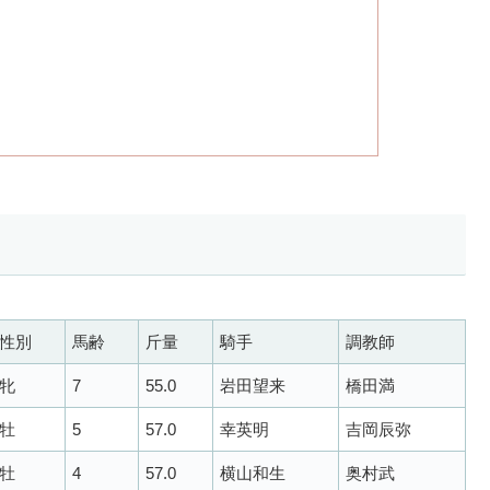
性別
馬齢
斤量
騎手
調教師
牝
7
55.0
岩田望来
橋田満
牡
5
57.0
幸英明
吉岡辰弥
牡
4
57.0
横山和生
奥村武