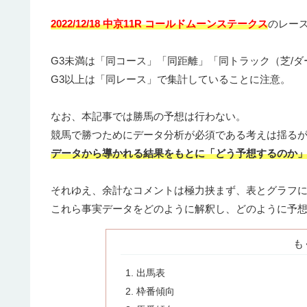
2022/12/18 中京11R コールドムーンステークス
のレー
G3未満は「同コース」「同距離」「同トラック（芝/ダ
G3以上は「同レース」で集計していることに注意。
なお、本記事では勝馬の予想は行わない。
競馬で勝つためにデータ分析が必須である考えは揺る
データから導かれる結果をもとに「どう予想するのか
それゆえ、余計なコメントは極力挟まず、表とグラフ
これら事実データをどのように解釈し、どのように予
も
出馬表
枠番傾向