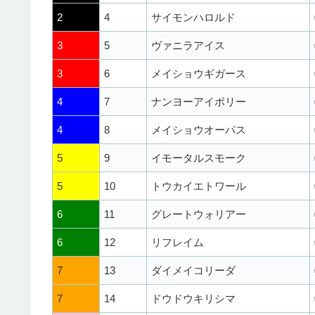
2
4
サイモンハロルド
3
5
ヴァニラアイス
3
6
メイショウギガース
4
7
ナンヨーアイボリー
4
8
メイショウオーパス
5
9
イモータルスモーク
5
10
トウカイエトワール
6
11
グレートウォリアー
6
12
リフレイム
7
13
ダイメイコリーダ
7
14
ドウドウキリシマ