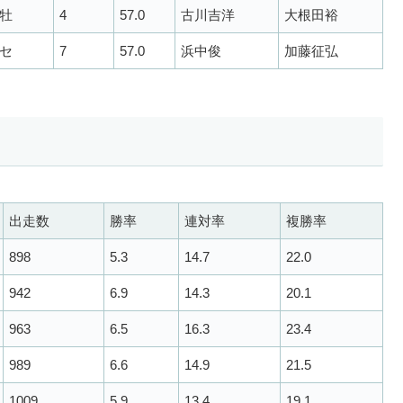
牡
4
57.0
古川吉洋
大根田裕
セ
7
57.0
浜中俊
加藤征弘
出走数
勝率
連対率
複勝率
898
5.3
14.7
22.0
942
6.9
14.3
20.1
963
6.5
16.3
23.4
989
6.6
14.9
21.5
1009
5.9
13.4
19.1