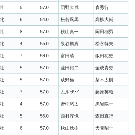
牡
5
57.0
団野大成
森秀行
牝
6
54.0
松若風馬
高柳大輔
牡
8
57.0
秋山真一
岡田稲男
牝
4
55.0
泉谷楓真
松永幹夫
牡
7
59.0
富田暁
飯田祐史
牡
5
57.0
菱田裕二
金成貴史
牡
5
57.0
荻野極
茶木太樹
牡
7
57.0
ムルザバ
藤原英昭
牝
4
57.0
野中悠太
黒岩陽一
牡
5
56.0
西村淳也
森田直行
牡
6
57.0
秋山稔樹
天間昭一