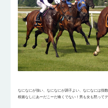
なになにが強い、なになにが調子よい、なになには指
根拠なしにあーだこーだ喚くでない！男も女も黙って