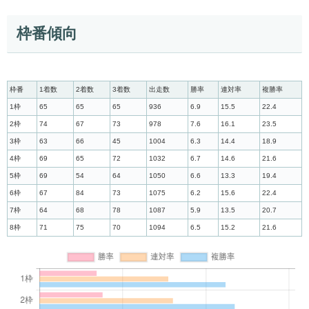
枠番傾向
枠番
1着数
2着数
3着数
出走数
勝率
連対率
複勝率
1枠
65
65
65
936
6.9
15.5
22.4
2枠
74
67
73
978
7.6
16.1
23.5
3枠
63
66
45
1004
6.3
14.4
18.9
4枠
69
65
72
1032
6.7
14.6
21.6
5枠
69
54
64
1050
6.6
13.3
19.4
6枠
67
84
73
1075
6.2
15.6
22.4
7枠
64
68
78
1087
5.9
13.5
20.7
8枠
71
75
70
1094
6.5
15.2
21.6