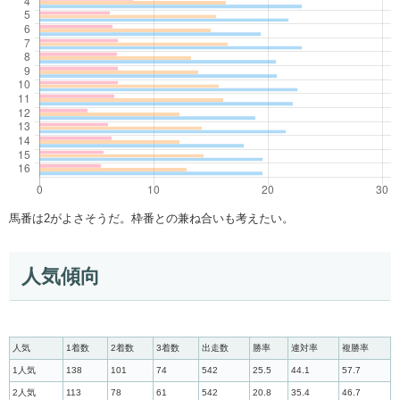
馬番は2がよさそうだ。枠番との兼ね合いも考えたい。
人気傾向
人気
1着数
2着数
3着数
出走数
勝率
連対率
複勝率
1人気
138
101
74
542
25.5
44.1
57.7
2人気
113
78
61
542
20.8
35.4
46.7