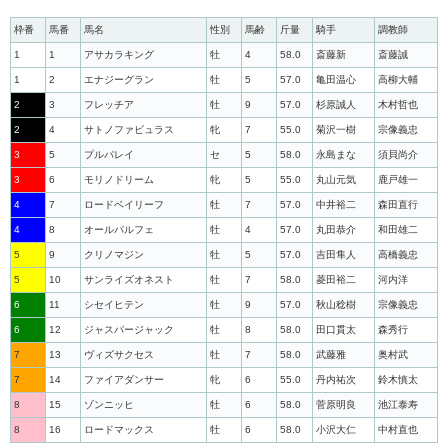
枠番
馬番
馬名
性別
馬齢
斤量
騎手
調教師
1
1
アサカラキング
牡
4
58.0
斎藤新
斎藤誠
1
2
エナジーグラン
牡
5
57.0
亀田温心
高柳大輔
2
3
フレッチア
牡
9
57.0
杉原誠人
木村哲也
2
4
サトノファビュラス
牝
7
55.0
菊沢一樹
宗像義忠
3
5
プルパレイ
セ
5
58.0
永島まな
須貝尚介
3
6
モリノドリーム
牝
5
55.0
丸山元気
鹿戸雄一
4
7
ロードベイリーフ
牡
7
57.0
中井裕二
森田直行
4
8
オールパルフェ
牡
4
57.0
丸田恭介
和田雄二
5
9
クリノマジン
牡
5
57.0
吉田隼人
高橋義忠
5
10
サンライズオネスト
牡
7
58.0
菱田裕二
河内洋
6
11
シセイヒテン
牡
9
57.0
秋山稔樹
宗像義忠
6
12
ジャスパージャック
牡
8
58.0
田口貫太
森秀行
7
13
ヴィズサクセス
牡
7
58.0
武藤雅
奥村武
7
14
ファイアダンサー
牝
6
55.0
丹内祐次
鈴木慎太
8
15
ゾンニッヒ
牡
6
58.0
菅原明良
池江泰寿
8
16
ロードマックス
牡
6
58.0
小沢大仁
中村直也