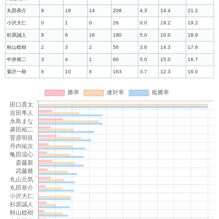
丸田恭介
9
19
14
208
4.3
14.4
21.2
小沢大仁
0
1
0
26
0.0
19.2
19.2
杉原誠人
9
6
16
180
5.0
10.0
18.9
秋山稔樹
2
3
2
56
3.6
14.3
17.9
中井裕二
3
4
1
60
5.0
15.0
16.7
菊沢一樹
6
10
6
163
3.7
12.3
16.0