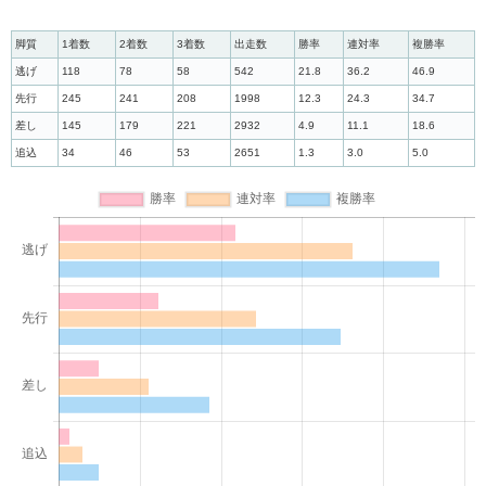
脚質
1着数
2着数
3着数
出走数
勝率
連対率
複勝率
逃げ
118
78
58
542
21.8
36.2
46.9
先行
245
241
208
1998
12.3
24.3
34.7
差し
145
179
221
2932
4.9
11.1
18.6
追込
34
46
53
2651
1.3
3.0
5.0