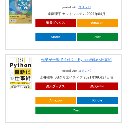
posted with
ヨメレバ
遠藤理平 カットシステム 2021年04月
楽天ブックス
Amazon
Kindle
7net
作業が一瞬で片付く Python自動化仕事術
posted with
ヨメレバ
永井雅明 SBクリエイティブ 2021年09月27日頃
楽天ブックス
楽天kobo
Amazon
Kindle
7net