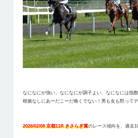
なになにが強い、なになにが調子よい、なになには指
根拠なしにあーだこーだ喚くでない！男も女も黙って
2026/02/08 京都11R きさらぎ賞
のレース傾向を、過去1