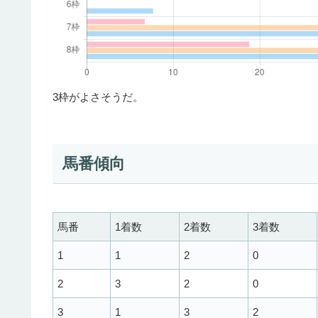
3枠がよさそうだ。
馬番傾向
馬番
1着数
2着数
3着数
1
1
2
0
2
3
2
0
3
1
3
2