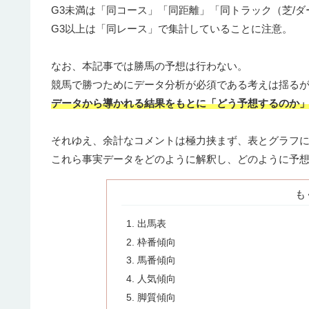
G3未満は「同コース」「同距離」「同トラック（芝/ダ
G3以上は「同レース」で集計していることに注意。
なお、本記事では勝馬の予想は行わない。
競馬で勝つためにデータ分析が必須である考えは揺る
データから導かれる結果をもとに「どう予想するのか
それゆえ、余計なコメントは極力挟まず、表とグラフ
これら事実データをどのように解釈し、どのように予
も
出馬表
枠番傾向
馬番傾向
人気傾向
脚質傾向