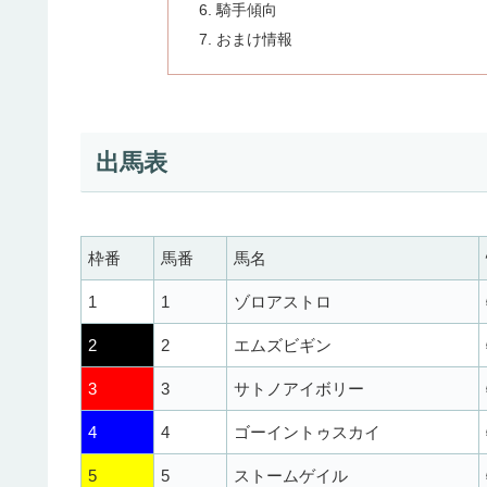
騎手傾向
おまけ情報
出馬表
枠番
馬番
馬名
1
1
ゾロアストロ
2
2
エムズビギン
3
3
サトノアイボリー
4
4
ゴーイントゥスカイ
5
5
ストームゲイル