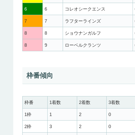
6
6
コレオシークエンス
7
7
ラフターラインズ
8
8
ショウナンガルフ
8
9
ローベルクランツ
枠番傾向
枠番
1着数
2着数
3着数
1枠
1
2
0
2枠
3
2
0