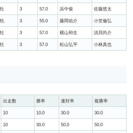
牡
3
57.0
浜中俊
佐藤悠太
牝
3
55.0
藤岡佑介
小笠倫弘
牡
3
57.0
横山和生
須貝尚介
牡
3
57.0
松山弘平
小林真也
出走数
勝率
連対率
複勝率
10
10.0
30.0
30.0
10
30.0
50.0
50.0