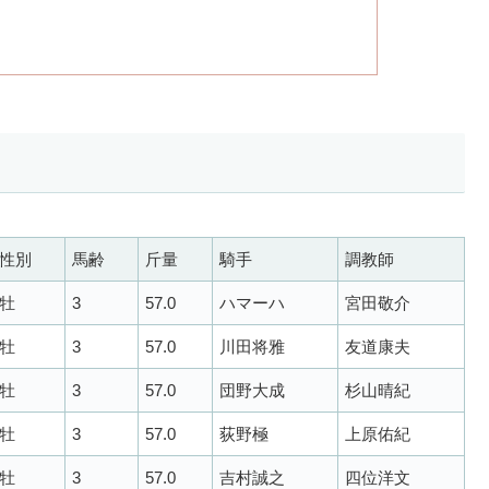
性別
馬齢
斤量
騎手
調教師
牡
3
57.0
ハマーハ
宮田敬介
牡
3
57.0
川田将雅
友道康夫
牡
3
57.0
団野大成
杉山晴紀
牡
3
57.0
荻野極
上原佑紀
牡
3
57.0
吉村誠之
四位洋文