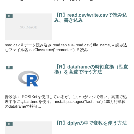
【R】read.csv/write.csvで読み込
R
み、書き込み
read.csv # データ読み込み read.table <- read.csv( file_name, # 読み込
むファイル名 colClasses=c("character"), # 読み...
【R】dataframeの時刻変換（型変
R
換）を高速で行う方法
普段はas.POSIXctを使用しているが、こいつがマジで遅い。高速で処
理するにはfasttimeを使う。 install.packages("fasttime") 100万行単位
のdataframeで検証...
【R】dplyrの中で変数を使う方法
R