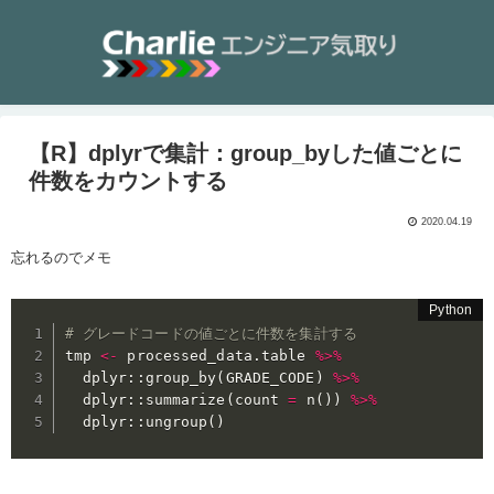
【R】dplyrで集計：group_byした値ごとに
件数をカウントする
2020.04.19
忘れるのでメモ
# グレードコードの値ごとに件数を集計する
tmp 
<
-
 processed_data
.
table 
%
>
%
  dplyr
:
:
group_by
(
GRADE_CODE
)
%
>
%
  dplyr
:
:
summarize
(
count 
=
 n
(
)
)
%
>
%
  dplyr
:
:
ungroup
(
)