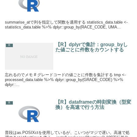
summarise_atで列を指定して関数を適用する statistics_data.table <-
statistics_data.table %>% dplyr::group_by(RACE_CODE, UMA...
【R】dplyrで集計：group_byし
R
た値ごとに件数をカウントする
忘れるのでメモ # グレードコードの値ごとに件数を集計する tmp <-
processed_data.table %>% dplyr::group_by(GRADE_CODE) %>%
dplyr::...
【R】dataframeの時刻変換（型変
R
換）を高速で行う方法
普段はas.POSIXctを使用しているが、こいつがマジで遅い。高速で処