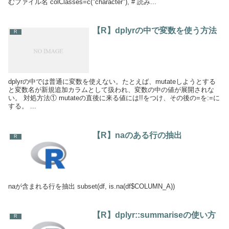
むファイル名 colClasses=c("character"), # 読み...
【R】dplyrの中で変数を使う方法
R
dplyrの中では普通に変数を使えない。たとえば、mutateしようとする
と変数名が新規追加カラムとして扱われ、変数の中の値が展開されな
い。 対処方法① mutateの直後に来る値には!!をつけ、その後の=を:=に
する。 ...
【R】naのある行の抽出
R
naが含まれる行を抽出 subset(df, is.na(df$COLUMN_A))
【R】dplyr::summariseの使い方
R