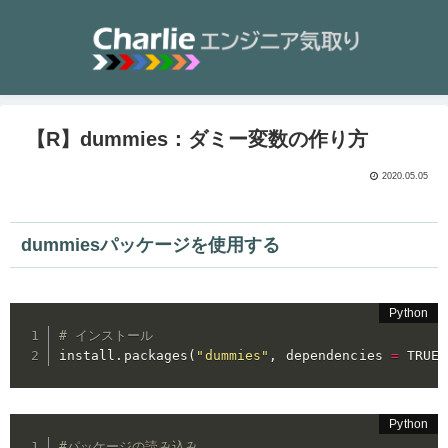
【R】dummies：ダミー変数の作り方
2020.05.05
dummiesパッケージを使用する
# インストール
install
.
packages
(
"dummies"
,
 dependencies 
=
 TRUE
)
#パッケージの読み込み