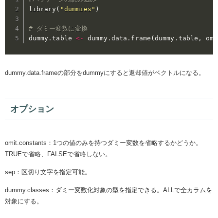
library
(
"dummies"
)
# ダミー変数に変換
dummy
.
table 
<
-
 dummy
.
data
.
frame
(
dummy
.
table
,
 omi
dummy.data.frameの部分をdummyにすると返却値がベクトルになる。
オプション
omit.constants：1つの値のみを持つダミー変数を省略するかどうか。
TRUEで省略、FALSEで省略しない。
sep：区切り文字を指定可能。
dummy.classes：ダミー変数化対象の型を指定できる。ALLで全カラムを
対象にする。