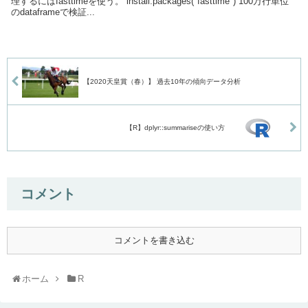
理するにはfasttimeを使う。 install.packages("fasttime") 100万行単位
のdataframeで検証...
【2020天皇賞（春）】 過去10年の傾向データ分析
【R】dplyr::summariseの使い方
コメント
コメントを書き込む
ホーム
R